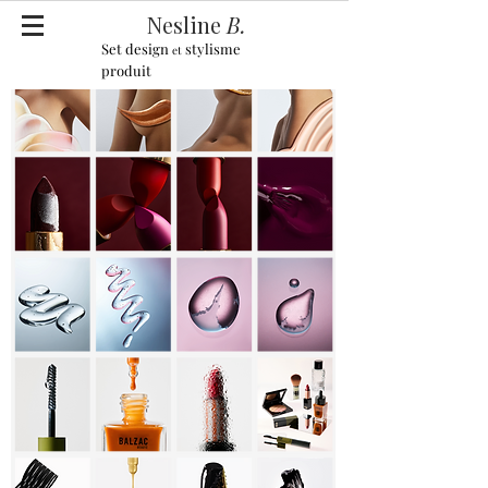
Nesline
B.
Set design
stylisme
et
produit